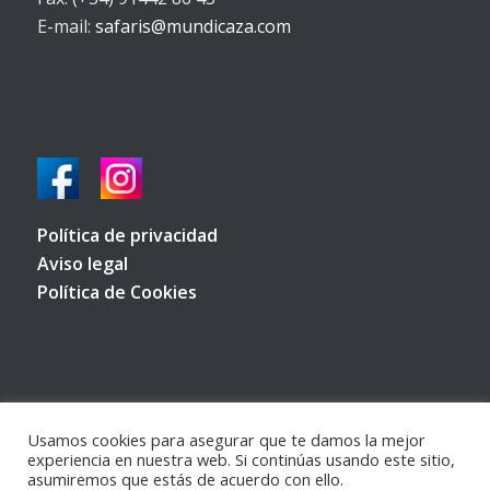
Política de privacidad
Aviso legal
Política de Cookies
© Copyright 2022 - Safaris de Caza por todo el mundo -
Política de
Usamos cookies para asegurar que te damos la mejor
privacidad
-
Aviso Legal
-
Política de Cookies
experiencia en nuestra web. Si continúas usando este sitio,
asumiremos que estás de acuerdo con ello.