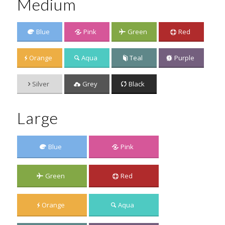
Medium
Blue
Pink
Green
Red
Orange
Aqua
Teal
Purple
Silver
Grey
Black
Large
Blue
Pink
Green
Red
Orange
Aqua