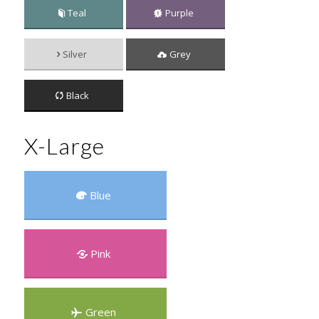
Teal
Purple
Silver
Grey
Black
X-Large
Blue
Pink
Green