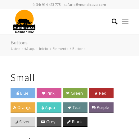
(+34) 914 423 775 - safaris@mundicaza.com
Buttons
Usted está aquí:
Inicio
/
Elements
/
Buttons
Small
Blue
Pink
Green
Red
Orange
Aqua
Teal
Purple
Silver
Grey
Black