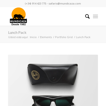
(+34) 914 423 775 - safaris@mundicaza.com
Lunch Pack
Usted está aquí:
Inicio
/
Elements
/
Portfolio Grid
/
Lunch Pack