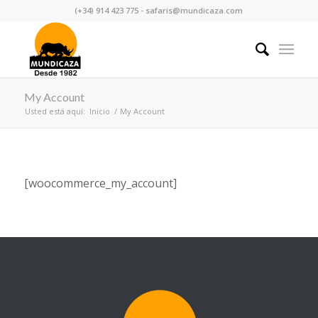
(+34) 914 423 775 - safaris@mundicaza.com
My Account
Usted está aquí:
Inicio
/
My Account
[woocommerce_my_account]