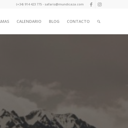
(+34) 914 423 775 - safaris@mundicaza.com
AMAS
CALENDARIO
BLOG
CONTACTO