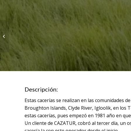
CANADA, CACERIA DE
OSO NEGRO Y VENADO
COLA BLANCA
Descripción:
Estas cacerías se realizan en las comunidades de 
Broughton Islands, Clyde River, Igloolik, en lo
estas cacerías, pues empezó en 1981 año en que es
Un cliente de CAZATUR, cobró al tercer día, un 
cacería la con este operador desde el inicio.