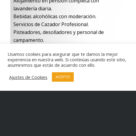
Alojamiento en pensión completa con
lavandería diaria.
Bebidas alcohólicas con moderación.
Servicios de Cazador Profesional.
Pisteadores, desolladores y personal de
campamento.
Transporte de los trofeos desde el
Usamos cookies para asegurar que te damos la mejor
campamento a Bulawayo.
experiencia en nuestra web. Si continúas usando este sitio,
asumiremos que estás de acuerdo con ello.
El precio no incluye:
Ajustes de Cookies
ACEPTO
2% impuesto gubernativo en precio base.
4% impuesto Gubernativo en tasa de abate.
Acompañantes.
Game Scout en los Safaris de Elefante, León y
Leopardo hasta abatir el trofeo.
IVA por persona y día.
Tasas de abate según lista general de precios.