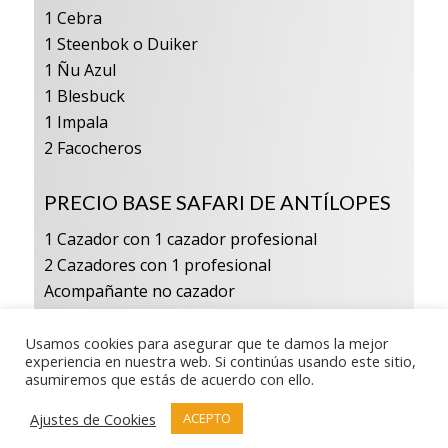
1 Cebra
1 Steenbok o Duiker
1 Ñu Azul
1 Blesbuck
1 Impala
2 Facocheros
PRECIO BASE SAFARI DE ANTÍLOPES
1 Cazador con 1 cazador profesional
2 Cazadores con 1 profesional
Acompañante no cazador
Niños hasta 10 años
Usamos cookies para asegurar que te damos la mejor
experiencia en nuestra web. Si continúas usando este sitio,
El precio incluye:
asumiremos que estás de acuerdo con ello.
Cazador profesional, pisteadores, desolladores.
Ajustes de Cookies
ACEPTO
Alojamiento en pensión completa (refrescos,