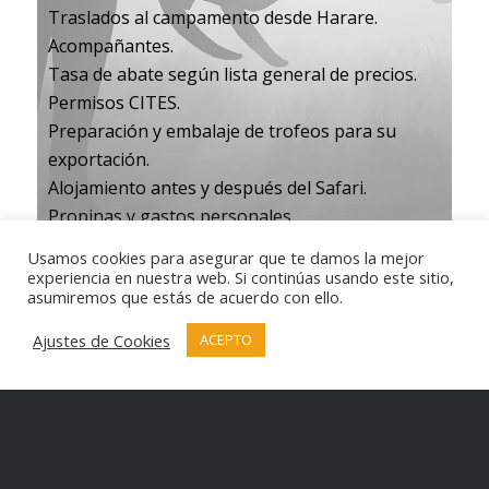
Traslados al campamento desde Harare.
Acompañantes.
Tasa de abate según lista general de precios.
Permisos CITES.
Preparación y embalaje de trofeos para su
exportación.
Alojamiento antes y después del Safari.
Propinas y gastos personales.
Usamos cookies para asegurar que te damos la mejor
experiencia en nuestra web. Si continúas usando este sitio,
asumiremos que estás de acuerdo con ello.
Descargar programa en PDF
Haz clic
aquí
para descargar el
Ajustes de Cookies
ACEPTO
programa.
Para más información,
contáctenos
.